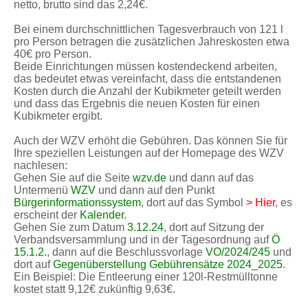
netto, brutto sind das 2,24€.
Bei einem durchschnittlichen Tagesverbrauch von 121 l
pro Person betragen die zusätzlichen Jahreskosten etwa
40€ pro Person.
Beide Einrichtungen müssen kostendeckend arbeiten,
das bedeutet etwas vereinfacht, dass die entstandenen
Kosten durch die Anzahl der Kubikmeter geteilt werden
und dass das Ergebnis die neuen Kosten für einen
Kubikmeter ergibt.
Auch der WZV erhöht die Gebühren. Das können Sie für
Ihre speziellen Leistungen auf der Homepage des WZV
nachlesen:
Gehen Sie auf die Seite
wzv.de
und dann auf das
Untermenü
WZV
und dann auf den Punkt
Bürgerinformationssystem
, dort auf das Symbol
> Hier
, es
erscheint der
Kalender
.
Gehen Sie zum Datum
3.12.24
, dort auf Sitzung der
Verbandsversammlung und in der Tagesordnung auf
Ö
15.1.2.
, dann auf die Beschlussvorlage
VO/2024/245
und
dort auf
Gegenüberstellung Gebührensätze 2024_2025
.
Ein Beispiel: Die Entleerung einer 120l-Restmülltonne
kostet statt 9,12€ zukünftig 9,63€.