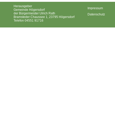
Herausgeber
Impressum
Gemeinde Högersdorf
der Bürgermeister Ulrich Rath
Datenschutz
Bramsteder Chaussee 1, 23795 Högersdorf
Telefon 04551 91716
Gemeinde Högersdorf ©2026