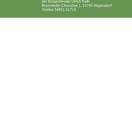
der Bürgermeister Ulrich Rath
Bramsteder Chaussee 1, 23795 Högersdorf
Telefon 04551 91716