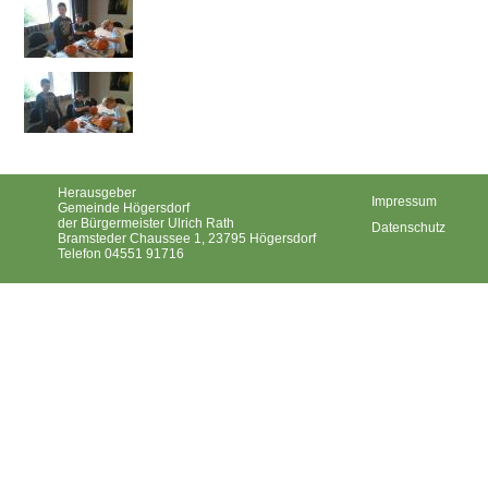
Herausgeber
Impressum
Gemeinde Högersdorf
der Bürgermeister Ulrich Rath
Datenschutz
Bramsteder Chaussee 1, 23795 Högersdorf
Telefon 04551 91716
Gemeinde Högersdorf ©2026