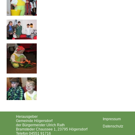
Herausgeber
Impressum
Gemeinde Högersdorf
der Bürgermeister Ulrich Rath
Datenschutz
Bramsteder Chaussee 1, 23795 Högersdorf
Telefon 04551 91716