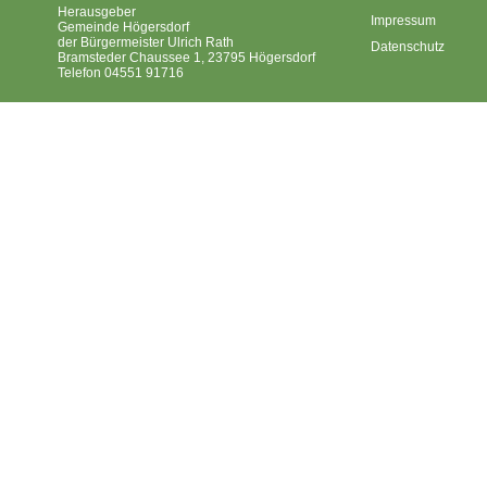
Herausgeber
Impressum
Gemeinde Högersdorf
der Bürgermeister Ulrich Rath
Datenschutz
Bramsteder Chaussee 1, 23795 Högersdorf
Telefon 04551 91716
Gemeinde Högersdorf ©2026