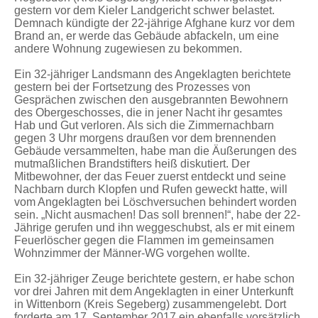
gestern vor dem Kieler Landgericht schwer belastet.
Demnach kündigte der 22-jährige Afghane kurz vor dem
Brand an, er werde das Gebäude abfackeln, um eine
andere Wohnung zugewiesen zu bekommen.
Ein 32-jähriger Landsmann des Angeklagten berichtete
gestern bei der Fortsetzung des Prozesses von
Gesprächen zwischen den ausgebrannten Bewohnern
des Obergeschosses, die in jener Nacht ihr gesamtes
Hab und Gut verloren. Als sich die Zimmernachbarn
gegen 3 Uhr morgens draußen vor dem brennenden
Gebäude versammelten, habe man die Äußerungen des
mutmaßlichen Brandstifters heiß diskutiert. Der
Mitbewohner, der das Feuer zuerst entdeckt und seine
Nachbarn durch Klopfen und Rufen geweckt hatte, will
vom Angeklagten bei Löschversuchen behindert worden
sein. „Nicht ausmachen! Das soll brennen!“, habe der 22-
Jährige gerufen und ihn weggeschubst, als er mit einem
Feuerlöscher gegen die Flammen im gemeinsamen
Wohnzimmer der Männer-WG vorgehen wollte.
Ein 32-jähriger Zeuge berichtete gestern, er habe schon
vor drei Jahren mit dem Angeklagten in einer Unterkunft
in Wittenborn (Kreis Segeberg) zusammengelebt. Dort
forderte am 17. September 2017 ein ebenfalls vorsätzlich