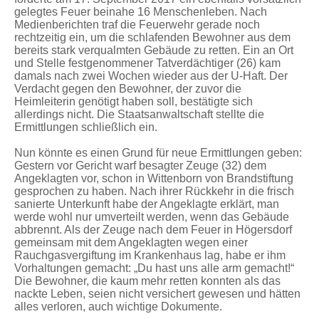
gelegtes Feuer beinahe 16 Menschenleben. Nach
Medienberichten traf die Feuerwehr gerade noch
rechtzeitig ein, um die schlafenden Bewohner aus dem
bereits stark verqualmten Gebäude zu retten. Ein an Ort
und Stelle festgenommener Tatverdächtiger (26) kam
damals nach zwei Wochen wieder aus der U-Haft. Der
Verdacht gegen den Bewohner, der zuvor die
Heimleiterin genötigt haben soll, bestätigte sich
allerdings nicht. Die Staatsanwaltschaft stellte die
Ermittlungen schließlich ein.
Nun könnte es einen Grund für neue Ermittlungen geben:
Gestern vor Gericht warf besagter Zeuge (32) dem
Angeklagten vor, schon in Wittenborn von Brandstiftung
gesprochen zu haben. Nach ihrer Rückkehr in die frisch
sanierte Unterkunft habe der Angeklagte erklärt, man
werde wohl nur umverteilt werden, wenn das Gebäude
abbrennt. Als der Zeuge nach dem Feuer in Högersdorf
gemeinsam mit dem Angeklagten wegen einer
Rauchgasvergiftung im Krankenhaus lag, habe er ihm
Vorhaltungen gemacht: „Du hast uns alle arm gemacht!“
Die Bewohner, die kaum mehr retten konnten als das
nackte Leben, seien nicht versichert gewesen und hätten
alles verloren, auch wichtige Dokumente.