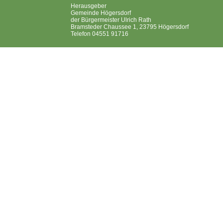
Herausgeber
Gemeinde Högersdorf
der Bürgermeister Ulrich Rath
Bramsteder Chaussee 1, 23795 Högersdorf
Telefon 04551 91716