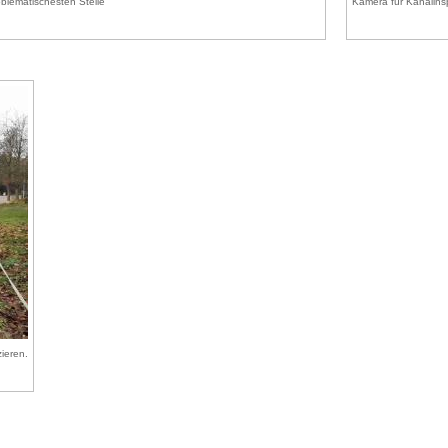
lematischesten Stelle
Kamera für Kanalins
ieren.