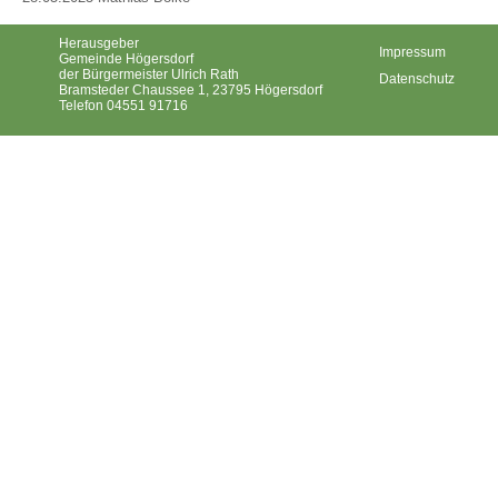
Herausgeber
Impressum
Gemeinde Högersdorf
der Bürgermeister Ulrich Rath
Datenschutz
Bramsteder Chaussee 1, 23795 Högersdorf
Telefon 04551 91716
Gemeinde Högersdorf ©2026